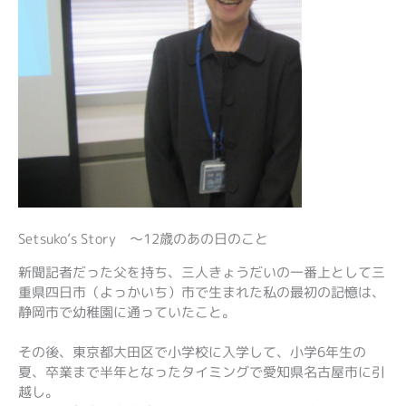
Setsuko’s Story ～12歳のあの日のこと
新聞記者だった父を持ち、三人きょうだいの一番上として三
重県四日市（よっかいち）市で生まれた私の最初の記憶は、
静岡市で幼稚園に通っていたこと。
その後、東京都大田区で小学校に入学して、小学6年生の
夏、卒業まで半年となったタイミングで愛知県名古屋市に引
越し。