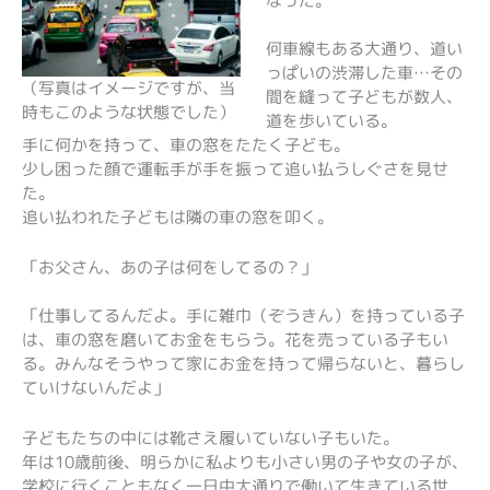
なった。
何車線もある大通り、道い
っぱいの渋滞した車…その
（写真はイメージですが、当
間を縫って子どもが数人、
時もこのような状態でした）
道を歩いている。
手に何かを持って、車の窓をたたく子ども。
少し困った顔で運転手が手を振って追い払うしぐさを見せ
た。
追い払われた子どもは隣の車の窓を叩く。
「お父さん、あの子は何をしてるの？」
「仕事してるんだよ。手に雑巾（ぞうきん）を持っている子
は、車の窓を磨いてお金をもらう。花を売っている子もい
る。みんなそうやって家にお金を持って帰らないと、暮らし
ていけないんだよ」
子どもたちの中には靴さえ履いていない子もいた。
年は10歳前後、明らかに私よりも小さい男の子や女の子が、
学校に行くこともなく一日中大通りで働いて生きている世