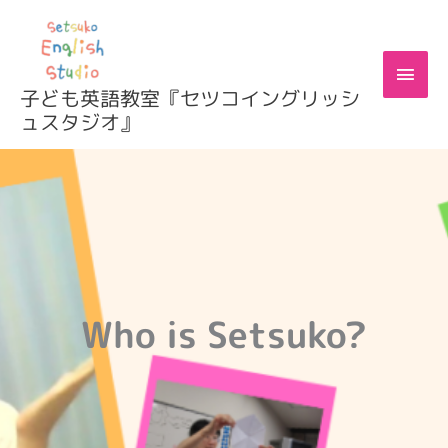
内
容
を
メ
ス
子ども英語教室『セツコイングリッシ
キ
イ
ュスタジオ』
ッ
プ
ン
メ
ニ
ュ
ー
Who is Setsuko?