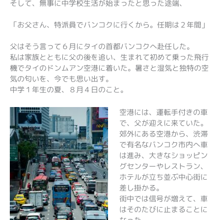
そして、無事に中学校生活が始まったと思った途端、
「お父さん、特派員でバンコクに行くから。任期は２年間」
父はそう言って６月にタイの首都バンコクへ赴任した。
私は家族とともに父の後を追い、生まれて初めて乗った飛行
機でタイのドンムアン空港に着いた。暑さと湿気と独特の空
気の匂いを、今でも思い出す。
中学１年生の夏、８月４日のこと。
空港には、運転手付きの車
で、父が迎えに来ていた。
郊外にある空港から、渋滞
で有名なバンコク市内へ車
は進み、大きなショッピン
グセンターやレストラン、
ホテルが立ち並ぶ中心街に
差し掛かる。
街中では信号が増えて、車
はそのたびに止まることに